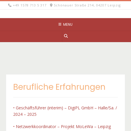
Skip
+49 1578 713 5 317
Schönauer Straße 214, 04207 Leipzig
to
content
MENU
Berufliche Erfahrungen
• Geschäftsführer (interim) – DigiPL GmbH – Halle/Sa. /
2024 – 2025
• Netzwerkkoordinator – Projekt MoLeWa – Leipzig