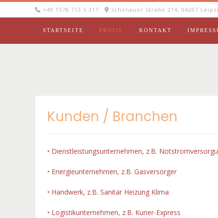
Skip
+49 1578 713 5 317
Schönauer Straße 214, 04207 Leipz
to
content
STARTSEITE
PROFIL
KONTAKT
IMPRES
Kunden / Branchen
• Dienstleistungsunternehmen, z.B. Notstromversorg
• Energieunternehmen, z.B. Gasversorger
• Handwerk, z.B. Sanitär Heizung Klima
• Logistikunternehmen, z.B. Kurier-Express